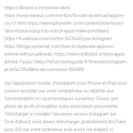
https://dbrand.com/iphone-skins
https://www.easeus.com/ios-tips/fix-cant-download-apps-in-
ios-11.html https://www.iphonelife.com/content/how-to-set-
face-id-plus-using-it-to-unlock-apps-make-purchases
https://fr.wikihow.com/mettre-%C3%A0-jour-Instagram
https://blogs.systweak.com/how-to-duplicate-apps-on-
iphone-without-jailbreak/ https://www.redbytes.in/best-apps-
iphone-7-plus/ https://forum.tomsguide.fr/threads/instagram-
probl%C3%A8me-de-connexion.925485/
Sur l’application mobile d'Instagram pour iPhone et iPad vous
pouvez accéder sur votre smartphone ou tablette aux
fonctionnalités et caractéristiques suivantes: Choisir une
photo de profil et modifier votre information personnelle.
Télécharger et installer l'ancienne version Instagram sur ...
Tout d’abord, vous devez télécharger gratuitement AnyTrans
pour iOS sur votre ordinateur, puis suivre les étapes ci-